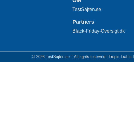
OM
TestSajten.se
Partners
Black-Friday-Oversigt.dk
© 2026 TestSajten.se – All rights reserved | Tropic Traffic