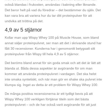
också blandas i frukosten, användas i bakning eller liknande.
Det beror helt på vad du föredrar – det bestämmer du själv. Det
kan vara bra att variera hur du tar ditt proteinpulver för att
undvika att tröttna på det.
4,9 av 5 stjärnor
Kollar man upp Wispy Whey 100 på Muscle House, som bland
annat säljer proteinpulvret, ser man att det i skrivande stund har
fått 30 recensioner. Kunderna har i genomsnitt betygsatt sitt
proteinpulver från Wispy till hela 4,9 av 5 stjärnor.
Det beröms bland annat för sin goda smak och att det är lätt att
blanda ut. Båda dessa aspekter är avgörande för om man
kommer att använda proteinpulvret i vardagen. Det ska helst
inte smaka syntetiskt, och när man gör en shake ska pulvret inte
klumpa sig. Inget av detta är ett problem för Wispy Whey 100.
De många positiva recensionerna är ett tydligt bevis på att
Wispy Whey 100 verkligen förtjänar titeln som det bästa
proteinpulvret – och de har också varit avgörande för att just