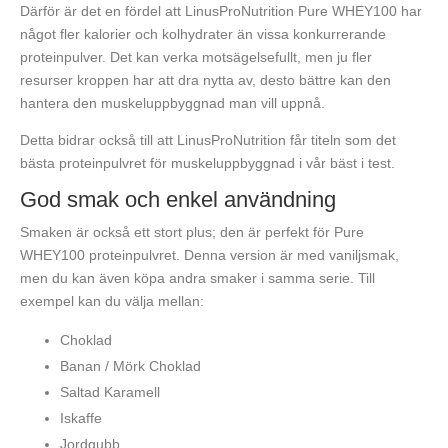
Därför är det en fördel att LinusProNutrition Pure WHEY100 har
något fler kalorier och kolhydrater än vissa konkurrerande
proteinpulver. Det kan verka motsägelsefullt, men ju fler
resurser kroppen har att dra nytta av, desto bättre kan den
hantera den muskeluppbyggnad man vill uppnå.
Detta bidrar också till att LinusProNutrition får titeln som det
bästa proteinpulvret för muskeluppbyggnad i vår bäst i test.
God smak och enkel användning
Smaken är också ett stort plus; den är perfekt för Pure
WHEY100 proteinpulvret. Denna version är med vaniljsmak,
men du kan även köpa andra smaker i samma serie. Till
exempel kan du välja mellan:
Choklad
Banan / Mörk Choklad
Saltad Karamell
Iskaffe
Jordgubb