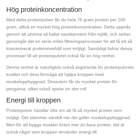
Hög proteinkoncentration
Med detta proteinpulver får du hela 76 gram protein per 100
gram, alltså en mycket hög proteinkoncentration. Detta uppnås
genom att utvinna så kallat vassleprotein från mjölk, och sedan
genomgår det en serie milda filtreringsprocesser för att få ett så
koncentrerat proteininnehåll som möjligt. Samtidigt bidrar dessa
processer till att proteinpulvret också får en hög renhet.
Denna renhet är naturligtvis också avgörande för proteinpulvrets
kvalitet och dess förmåga att hjälpa kroppen med
muskeluppbyggnad. Dessutom får du mycket protein för
pengarna, vilket också spelar en stor roll.
Energi till kroppen
Proteinpulver handlar ofta om att få så mycket protein som
möjligt. Det stämmer särskilt när det gäller muskeluppbyggnad.
Men för att bygga muskler krävs mer än bara protein; det är
också något som kroppen använder energi till.