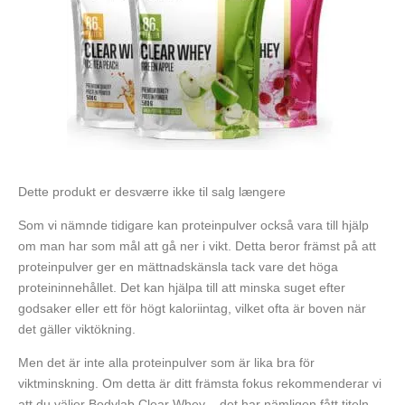
Dette produkt er desværre ikke til salg længere
Som vi nämnde tidigare kan proteinpulver också vara till hjälp
om man har som mål att gå ner i vikt. Detta beror främst på att
proteinpulver ger en mättnadskänsla tack vare det höga
proteininnehållet. Det kan hjälpa till att minska suget efter
godsaker eller ett för högt kaloriintag, vilket ofta är boven när
det gäller viktökning.
Men det är inte alla proteinpulver som är lika bra för
viktminskning. Om detta är ditt främsta fokus rekommenderar vi
att du väljer Bodylab Clear Whey – det har nämligen fått titeln