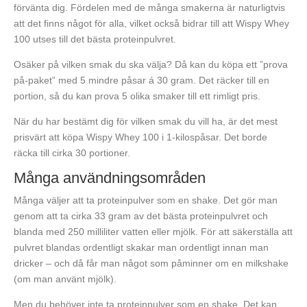
förvänta dig. Fördelen med de många smakerna är naturligtvis
att det finns något för alla, vilket också bidrar till att Wispy Whey
100 utses till det bästa proteinpulvret.
Osäker på vilken smak du ska välja? Då kan du köpa ett ”prova
på-paket” med 5 mindre påsar á 30 gram. Det räcker till en
portion, så du kan prova 5 olika smaker till ett rimligt pris.
När du har bestämt dig för vilken smak du vill ha, är det mest
prisvärt att köpa Wispy Whey 100 i 1-kilospåsar. Det borde
räcka till cirka 30 portioner.
Många användningsområden
Många väljer att ta proteinpulver som en shake. Det gör man
genom att ta cirka 33 gram av det bästa proteinpulvret och
blanda med 250 milliliter vatten eller mjölk. För att säkerställa att
pulvret blandas ordentligt skakar man ordentligt innan man
dricker – och då får man något som påminner om en milkshake
(om man använt mjölk).
Men du behöver inte ta proteinpulver som en shake. Det kan