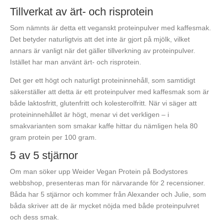
Tillverkat av ärt- och risprotein
Som nämnts är detta ett veganskt proteinpulver med kaffesmak.
Det betyder naturligtvis att det inte är gjort på mjölk, vilket
annars är vanligt när det gäller tillverkning av proteinpulver.
Istället har man använt ärt- och risprotein.
Det ger ett högt och naturligt proteininnehåll, som samtidigt
säkerställer att detta är ett proteinpulver med kaffesmak som är
både laktosfritt, glutenfritt och kolesterolfritt. När vi säger att
proteininnehållet är högt, menar vi det verkligen – i
smakvarianten som smakar kaffe hittar du nämligen hela 80
gram protein per 100 gram.
5 av 5 stjärnor
Om man söker upp Weider Vegan Protein på Bodystores
webbshop, presenteras man för närvarande för 2 recensioner.
Båda har 5 stjärnor och kommer från Alexander och Julie, som
båda skriver att de är mycket nöjda med både proteinpulvret
och dess smak.