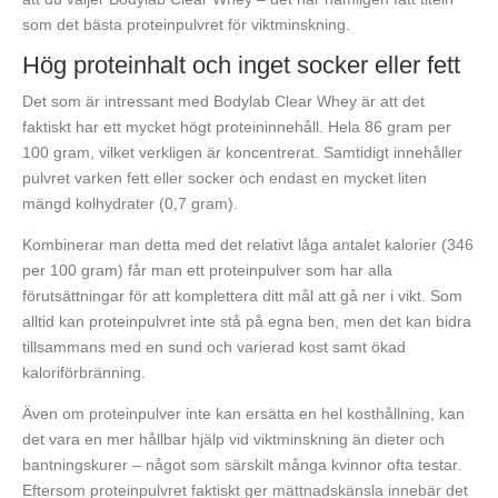
som det bästa proteinpulvret för viktminskning.
Hög proteinhalt och inget socker eller fett
Det som är intressant med Bodylab Clear Whey är att det
faktiskt har ett mycket högt proteininnehåll. Hela 86 gram per
100 gram, vilket verkligen är koncentrerat. Samtidigt innehåller
pulvret varken fett eller socker och endast en mycket liten
mängd kolhydrater (0,7 gram).
Kombinerar man detta med det relativt låga antalet kalorier (346
per 100 gram) får man ett proteinpulver som har alla
förutsättningar för att komplettera ditt mål att gå ner i vikt. Som
alltid kan proteinpulvret inte stå på egna ben, men det kan bidra
tillsammans med en sund och varierad kost samt ökad
kaloriförbränning.
Även om proteinpulver inte kan ersätta en hel kosthållning, kan
det vara en mer hållbar hjälp vid viktminskning än dieter och
bantningskurer – något som särskilt många kvinnor ofta testar.
Eftersom proteinpulvret faktiskt ger mättnadskänsla innebär det