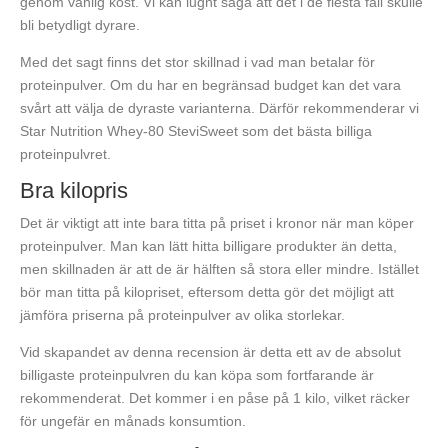
genom vanlig kost. Vi kan lugnt säga att det i de flesta fall skulle
bli betydligt dyrare.
Med det sagt finns det stor skillnad i vad man betalar för
proteinpulver. Om du har en begränsad budget kan det vara
svårt att välja de dyraste varianterna. Därför rekommenderar vi
Star Nutrition Whey-80 SteviSweet som det bästa billiga
proteinpulvret.
Bra kilopris
Det är viktigt att inte bara titta på priset i kronor när man köper
proteinpulver. Man kan lätt hitta billigare produkter än detta,
men skillnaden är att de är hälften så stora eller mindre. Istället
bör man titta på kilopriset, eftersom detta gör det möjligt att
jämföra priserna på proteinpulver av olika storlekar.
Vid skapandet av denna recension är detta ett av de absolut
billigaste proteinpulvren du kan köpa som fortfarande är
rekommenderat. Det kommer i en påse på 1 kilo, vilket räcker
för ungefär en månads konsumtion.