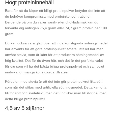
Högt proteininnehåll
Bara för att du köper ett billigt proteinpulver betyder det inte att
du behöver kompromissa med proteinkoncentrationen.
Beroende på om du väljer vanilj- eller chokladsmak kan du
förvänta dig antingen 75,4 gram eller 74,7 gram protein per 100
gram.
Du kan också vara glad över att inga konstgjorda sötningsmedel
har använts för att göra proteinpulvret sötare. Istället har man
använt stevia, som är känt för att producera sötningsmedel av
hög kvalitet. Det får du även här, och det är det perfekta valet
för dig som vill ha det bästa billiga proteinpulvret och samtidigt
undvika för många konstgjorda tillsatser.
Fördelen med stevia är att det inte gör proteinpulvret lika sött
som när det sötas med artificiella sötningsmedel. Detta kan ofta
bli för sött och syntetiskt, men det undviker man till stor del med
detta billiga proteinpulver.
4,5 av 5 stjärnor