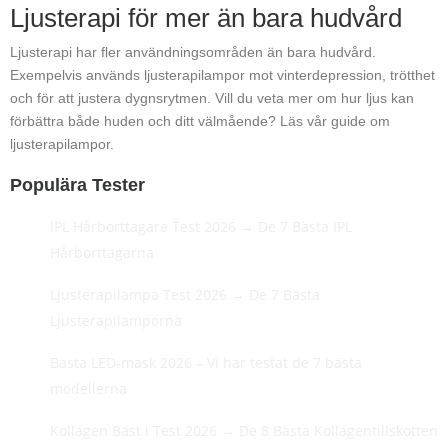
Ljusterapi för mer än bara hudvård
Ljusterapi har fler användningsområden än bara hudvård.
Exempelvis används ljusterapilampor mot vinterdepression, trötthet
och för att justera dygnsrytmen. Vill du veta mer om hur ljus kan
förbättra både huden och ditt välmående? Läs vår guide om
ljusterapilampor.
Populära Tester
IPL Hårborttagare Test 2026 → De 7 Bästa IPL
Hårborttagarna
Ljusterapilampa Test 2026 → De 7 Bästa
Ljusterapilamporna
Bästa LED-mask 2026 – Vi har testat de 7 bästa
modellerna
Kollagen Bäst i Test 2026 → De 8 Bästa Kollagentillskotten