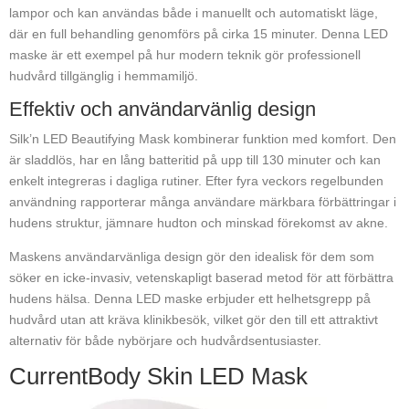
lampor och kan användas både i manuellt och automatiskt läge,
där en full behandling genomförs på cirka 15 minuter. Denna LED
maske är ett exempel på hur modern teknik gör professionell
hudvård tillgänglig i hemmamiljö.
Effektiv och användarvänlig design
Silk’n LED Beautifying Mask kombinerar funktion med komfort. Den
är sladdlös, har en lång batteritid på upp till 130 minuter och kan
enkelt integreras i dagliga rutiner. Efter fyra veckors regelbunden
användning rapporterar många användare märkbara förbättringar i
hudens struktur, jämnare hudton och minskad förekomst av akne.
Maskens användarvänliga design gör den idealisk för dem som
söker en icke-invasiv, vetenskapligt baserad metod för att förbättra
hudens hälsa. Denna LED maske erbjuder ett helhetsgrepp på
hudvård utan att kräva klinikbesök, vilket gör den till ett attraktivt
alternativ för både nybörjare och hudvårdsentusiaster.
CurrentBody Skin LED Mask