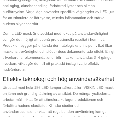
anti-aging, aknebehandling, förbättrad lyster och allmän
hudförnyelse. Varje läge använder specifika våglängder av LED-ljus
för att stimulera cellförnyelse, minska inflammation och stärka
hudens skyddsbarriär.
Denna LED-mask är utvecklad med fokus på användarvänlighet
och gör det möjligt att uppnå professionella resultat i hemmet.
Produkten bygger på erkända dermatologiska principer, vilket ökar
maskens trovärdighet och stöder dess dokumenterade effekt. Enligt
tillverkarens rekommendationer bör masken användas 3–4 gånger
i veckan, vilket gör den till ett praktiskt inslag i varje effektiv
hudvårdsrutin.
Effektiv teknologi och hög användarsäkerhet
Utrustad med hela 186 LED-lampor säkerställer IVISKIN LED-mask
en jämn och grundlig täckning av ansiktet. De många lysdioderna
arbetar målinriktat för att stimulera kollagenproduktionen och
förbättra hudens elasticitet. Kliniska studier och
användarrecensioner visar att regelbunden användning kan ge