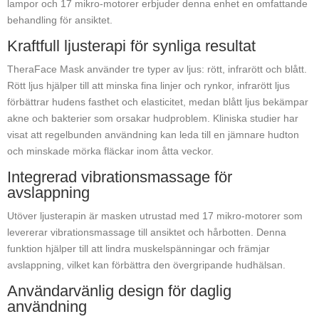
lampor och 17 mikro-motorer erbjuder denna enhet en omfattande
behandling för ansiktet.
Kraftfull ljusterapi för synliga resultat
TheraFace Mask använder tre typer av ljus: rött, infrarött och blått.
Rött ljus hjälper till att minska fina linjer och rynkor, infrarött ljus
förbättrar hudens fasthet och elasticitet, medan blått ljus bekämpar
akne och bakterier som orsakar hudproblem. Kliniska studier har
visat att regelbunden användning kan leda till en jämnare hudton
och minskade mörka fläckar inom åtta veckor.
Integrerad vibrationsmassage för
avslappning
Utöver ljusterapin är masken utrustad med 17 mikro-motorer som
levererar vibrationsmassage till ansiktet och hårbotten. Denna
funktion hjälper till att lindra muskelspänningar och främjar
avslappning, vilket kan förbättra den övergripande hudhälsan.
Användarvänlig design för daglig
användning