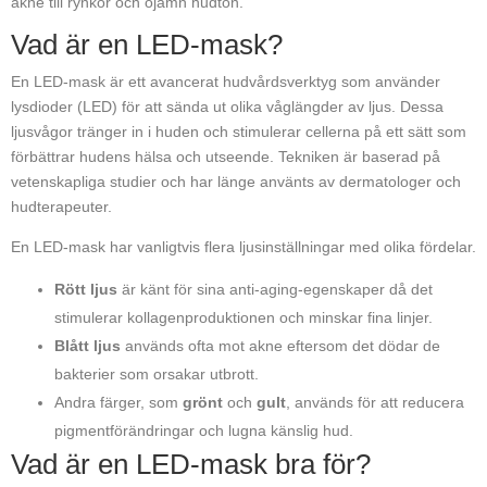
akne till rynkor och ojämn hudton.
Vad är en LED-mask?
En LED-mask är ett avancerat hudvårdsverktyg som använder
lysdioder (LED) för att sända ut olika våglängder av ljus. Dessa
ljusvågor tränger in i huden och stimulerar cellerna på ett sätt som
förbättrar hudens hälsa och utseende. Tekniken är baserad på
vetenskapliga studier och har länge använts av dermatologer och
hudterapeuter.
En LED-mask har vanligtvis flera ljusinställningar med olika fördelar.
Rött ljus
är känt för sina anti-aging-egenskaper då det
stimulerar kollagenproduktionen och minskar fina linjer.
Blått ljus
används ofta mot akne eftersom det dödar de
bakterier som orsakar utbrott.
Andra färger, som
grönt
och
gult
, används för att reducera
pigmentförändringar och lugna känslig hud.
Vad är en LED-mask bra för?