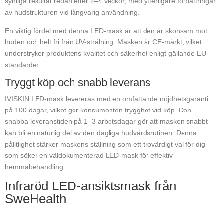
synliga resultat redan efter 2–4 veckor, med ytterligare förbättringar
av hudstrukturen vid långvarig användning.
En viktig fördel med denna LED-mask är att den är skonsam mot
huden och helt fri från UV-strålning. Masken är CE-märkt, vilket
understryker produktens kvalitet och säkerhet enligt gällande EU-
standarder.
Tryggt köp och snabb leverans
IVISKIN LED-mask levereras med en omfattande nöjdhetsgaranti
på 100 dagar, vilket ger konsumenten trygghet vid köp. Den
snabba leveranstiden på 1–3 arbetsdagar gör att masken snabbt
kan bli en naturlig del av den dagliga hudvårdsrutinen. Denna
pålitlighet stärker maskens ställning som ett trovärdigt val för dig
som söker en väldokumenterad LED-mask för effektiv
hemmabehandling.
Infraröd LED-ansiktsmask från
SweHealth