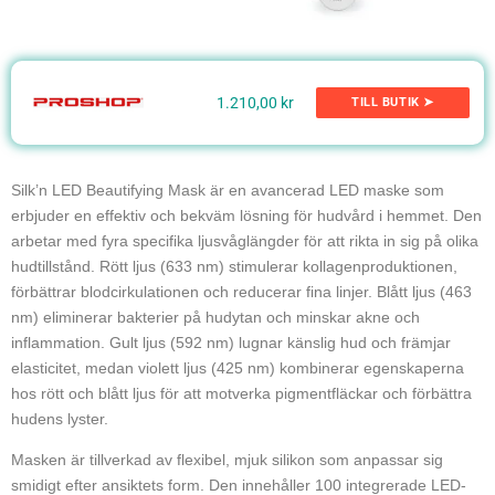
1.210,00 kr
TILL BUTIK ➤
Silk’n LED Beautifying Mask är en avancerad LED maske som
erbjuder en effektiv och bekväm lösning för hudvård i hemmet. Den
arbetar med fyra specifika ljusvåglängder för att rikta in sig på olika
hudtillstånd. Rött ljus (633 nm) stimulerar kollagenproduktionen,
förbättrar blodcirkulationen och reducerar fina linjer. Blått ljus (463
nm) eliminerar bakterier på hudytan och minskar akne och
inflammation. Gult ljus (592 nm) lugnar känslig hud och främjar
elasticitet, medan violett ljus (425 nm) kombinerar egenskaperna
hos rött och blått ljus för att motverka pigmentfläckar och förbättra
hudens lyster.
Masken är tillverkad av flexibel, mjuk silikon som anpassar sig
smidigt efter ansiktets form. Den innehåller 100 integrerade LED-