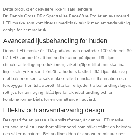
Dette produkt er desværre ikke til salg længere
Dr. Dennis Gross DRx SpectraLite FaceWare Pro är en avancerad
LED maske som kombinerar medicinsk teknik med användarvänlig
design för hemmabruk.
Avancerad ljusbehandling för huden
Denna LED maske är FDA-godkänd och använder 100 röda och 60
blå LED-lampor för att behandla huden på djupet. Rött ljus
stimulerar kollagenproduktionen, vilket hjälper till att minska fina
linjer och rynkor samt förbättra hudens fasthet. Blått ljus riktar sig
mot bakterier som orsakar akne, vilket minskar inflammation och
förebygger framtida utbrott. Masken erbjuder tre behandlingslägen:
rött ljus för anti-aging, blått ljus för aknebehandling och en
kombination av båda för en omfattande hudvård.
Effektiv och användarvänlig design
Designad för att passa alla ansiktsformer, är denna LED maske
utrustad med ett justerbart silikonband som säkerställer en bekväm
och säker passform. Behandlingstiden är endast tre minuter per