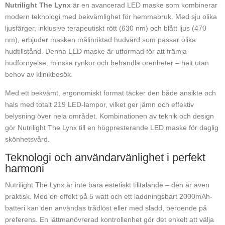
Nutrilight The Lynx
är en avancerad LED maske som kombinerar
modern teknologi med bekvämlighet för hemmabruk. Med sju olika
ljusfärger, inklusive terapeutiskt rött (630 nm) och blått ljus (470
nm), erbjuder masken målinriktad hudvård som passar olika
hudtillstånd. Denna LED maske är utformad för att främja
hudförnyelse, minska rynkor och behandla orenheter – helt utan
behov av klinikbesök.
Med ett bekvämt, ergonomiskt format täcker den både ansikte och
hals med totalt 219 LED-lampor, vilket ger jämn och effektiv
belysning över hela området. Kombinationen av teknik och design
gör Nutrilight The Lynx till en högpresterande LED maske för daglig
skönhetsvård.
Teknologi och användarvänlighet i perfekt
harmoni
Nutrilight The Lynx är inte bara estetiskt tilltalande – den är även
praktisk. Med en effekt på 5 watt och ett laddningsbart 2000mAh-
batteri kan den användas trådlöst eller med sladd, beroende på
preferens. En lättmanövrerad kontrollenhet gör det enkelt att välja