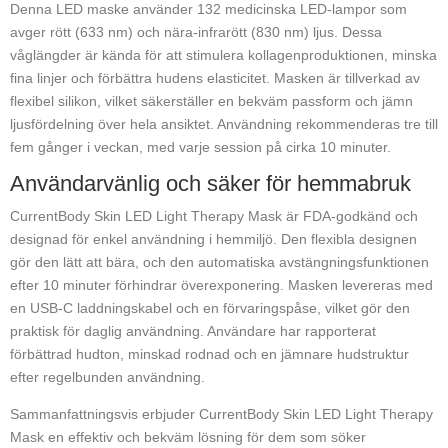
Denna LED maske använder 132 medicinska LED-lampor som
avger rött (633 nm) och nära-infrarött (830 nm) ljus. Dessa
våglängder är kända för att stimulera kollagenproduktionen, minska
fina linjer och förbättra hudens elasticitet. Masken är tillverkad av
flexibel silikon, vilket säkerställer en bekväm passform och jämn
ljusfördelning över hela ansiktet. Användning rekommenderas tre till
fem gånger i veckan, med varje session på cirka 10 minuter.
Användarvänlig och säker för hemmabruk
CurrentBody Skin LED Light Therapy Mask är FDA-godkänd och
designad för enkel användning i hemmiljö. Den flexibla designen
gör den lätt att bära, och den automatiska avstängningsfunktionen
efter 10 minuter förhindrar överexponering. Masken levereras med
en USB-C laddningskabel och en förvaringspåse, vilket gör den
praktisk för daglig användning. Användare har rapporterat
förbättrad hudton, minskad rodnad och en jämnare hudstruktur
efter regelbunden användning.
Sammanfattningsvis erbjuder CurrentBody Skin LED Light Therapy
Mask en effektiv och bekväm lösning för dem som söker