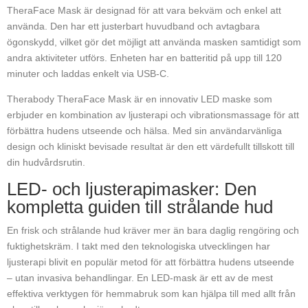
TheraFace Mask är designad för att vara bekväm och enkel att
använda. Den har ett justerbart huvudband och avtagbara
ögonskydd, vilket gör det möjligt att använda masken samtidigt som
andra aktiviteter utförs. Enheten har en batteritid på upp till 120
minuter och laddas enkelt via USB-C.
Therabody TheraFace Mask är en innovativ LED maske som
erbjuder en kombination av ljusterapi och vibrationsmassage för att
förbättra hudens utseende och hälsa. Med sin användarvänliga
design och kliniskt bevisade resultat är den ett värdefullt tillskott till
din hudvårdsrutin.
LED- och ljusterapimasker: Den
kompletta guiden till strålande hud
En frisk och strålande hud kräver mer än bara daglig rengöring och
fuktighetskräm. I takt med den teknologiska utvecklingen har
ljusterapi blivit en populär metod för att förbättra hudens utseende
– utan invasiva behandlingar. En LED-mask är ett av de mest
effektiva verktygen för hemmabruk som kan hjälpa till med allt från