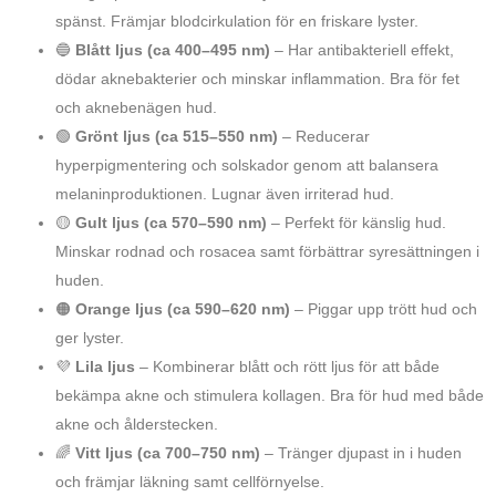
spänst. Främjar blodcirkulation för en friskare lyster.
🔵
Blått ljus (ca 400–495 nm)
– Har antibakteriell effekt,
dödar aknebakterier och minskar inflammation. Bra för fet
och aknebenägen hud.
🟢
Grönt ljus (ca 515–550 nm)
– Reducerar
hyperpigmentering och solskador genom att balansera
melaninproduktionen. Lugnar även irriterad hud.
🟡
Gult ljus (ca 570–590 nm)
– Perfekt för känslig hud.
Minskar rodnad och rosacea samt förbättrar syresättningen i
huden.
🟠
Orange ljus (ca 590–620 nm)
– Piggar upp trött hud och
ger lyster.
💜
Lila ljus
– Kombinerar blått och rött ljus för att både
bekämpa akne och stimulera kollagen. Bra för hud med både
akne och ålderstecken.
🌈
Vitt ljus (ca 700–750 nm)
– Tränger djupast in i huden
och främjar läkning samt cellförnyelse.