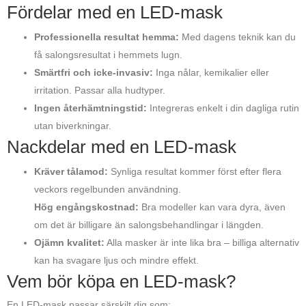
Fördelar med en LED-mask
Professionella resultat hemma:
Med dagens teknik kan du
få salongsresultat i hemmets lugn.
Smärtfri och icke-invasiv:
Inga nålar, kemikalier eller
irritation. Passar alla hudtyper.
Ingen återhämtningstid:
Integreras enkelt i din dagliga rutin
utan biverkningar.
Nackdelar med en LED-mask
Kräver tålamod:
Synliga resultat kommer först efter flera
veckors regelbunden användning.
Hög engångskostnad:
Bra modeller kan vara dyra, även
om det är billigare än salongsbehandlingar i längden.
Ojämn kvalitet:
Alla masker är inte lika bra – billiga alternativ
kan ha svagare ljus och mindre effekt.
Vem bör köpa en LED-mask?
En LED-mask passar särskilt dig som: