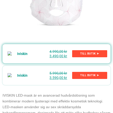
4.990,00 kr
TILL BUTIK ➤
3.490,00 kr
5.990,00 kr
TILL BUTIK ➤
3.590,00 kr
IVISKIN LED-mask är en avancerad hudvårdslösning som
kombinerar modern ljusterapi med effektiv kosmetisk teknologi.
LED-masken använder sig av sex skräddarsydda
behandlingsprogram, designade för att möta olika hudbehov såsom