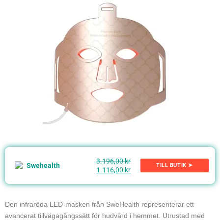
3.196,00 kr
TILL BUTIK ➤
1.116,00 kr
Den infraröda LED-masken från SweHealth representerar ett
avancerat tillvägagångssätt för hudvård i hemmet. Utrustad med